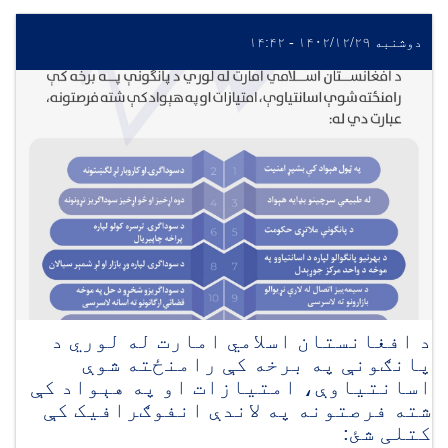
دوشنبه ۱۴۰۲/۱۲/۲۹ - ۱۴:۴۲
د افغانستان اسلامي امارت له لوري د
پانګونې په برخه کې رامنځته شوې
اسانتیاوې، امتیازات او په هېواد کې
شته فرصتونه په لاندې انفوګرافیک کې
کتلی شئ: