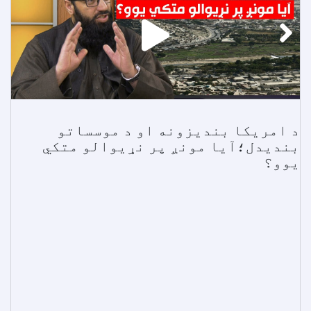
د امریکا بندیزونه او د موسساتو
بندیدل؛آیا مونږ پر نړیوالو متکي
یوو؟