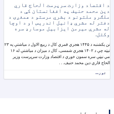
د اقتصاد وزارت سرپرست الحاج قاري
دین محمد حنیف په افغانستان کې د
ملګرو ملتونو د بشري مرستو د همغږۍ د
دفتر له مشرې ډانیل اندریس او د اوچا
له مشرې میرمن ایزابیل موسارډ سره
وکتل.
نن یکشنبه د ۱۴۴۵ هجري قمري کال د ربیع الاول د میاشتې په ۲۳
نیټه چې د ۱۴۰۲ هجري شمسی، کال د میزان د میاشتې له ۱۶
مي نیټې سره سمون خوري د اقتصاد وزارت سرپرست وزیر
الحاج قاري دین محمد حنیف. . .
نور...