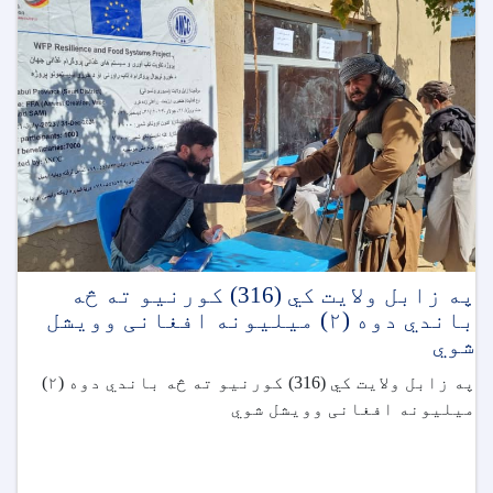
په زابل ولايت کي (316) کورنیو ته څه
باندي دوه (٢) ميليونه افغانی وويشل
شوي
په زابل ولايت کي (316) کورنیو ته څه باندي دوه (٢)
ميليونه افغانی وويشل شوي