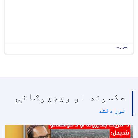
نور...
عکسونه او ویډیوګانې
نور دلته