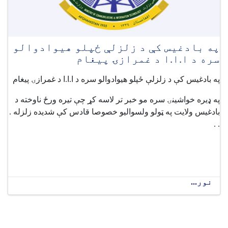
په بادغیس کې د زلزلې ځپلو هیوادوالو
سره د ا.ا.ا د غمرازۍ پيغام
په بادغیس کې د زلزلې ځپلو هیوادوالو سره د ا.ا.ا د غمرازۍ پيغام
په ډیره خواشینۍ سره مو خبر تر لاسه کړ چې تیره ورځ ناوخته د
بادغیس ولایت په ټولو ولسوالیو خصوصا قادس کې شدیده زلزله .
. .
نور...