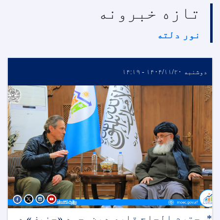
تازه خبرونه
نور دلته
دوشنبه ۱۴۰۴/۱۱/۲۰ - ۱۴:۱۹
*محترم الحاج قاري دین‌محمد «حنیف» د