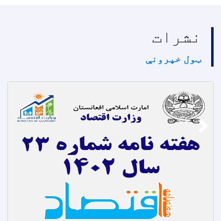
نشرات
ټول خپرونې