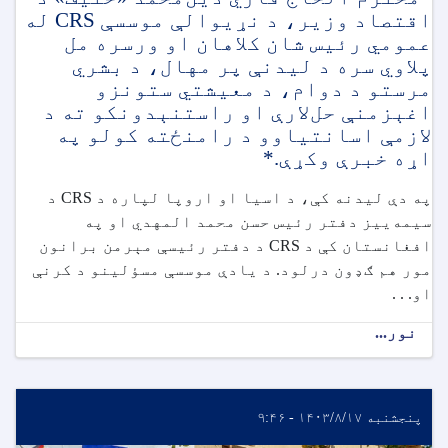
اقتصاد وزیر، د نړیوالې موسسې CRS له
عمومي رئیس شان کلاهان او ورسره مل
پلاوي سره د لیدنې پر مهال، د بشري
مرستو د دوام، د معیشتي ستونزو
اغېزمنې حل‌لارې او راستنېدونکو ته د
لازمې اسانتیاوو د رامنځته کولو په
اړه خبرې وکړې.*
په دې لیدنه کې، د اسیا او اروپا لپاره د CRS د
سیمه‌ییز دفتر رئیس حسن محمد المهدي او په
افغانستان کې د CRS د دفتر رئیسې مېرمن برانون
مور هم ګډون درلود. د یادې موسسې مسؤلینو د کرنې
او. . .
نور...
پنجشنبه ۱۴۰۳/۸/۱۷ - ۹:۴۶