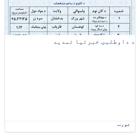
د داوطلبۍ خبرتیا تمدید
نور...