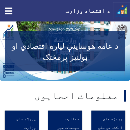
tion
د اقتصاد وزارت
اصلي
منځپانګه
دانګل
د عامه هوساینې لپاره اقتصادي او
ټولنیز پرمختګ
معلومات احصایوی
پروژه های
فعالیت
پروژه های
انکشافی ملی
موسسات غیر
وزارت