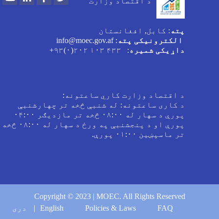
د اقتصاد وزارت
پته
: کابل, افغانستان
الکترونیکی پته
: info@moec.gov.af
داړیکی شمیره
: ۴۳۳ ۱۰۳ ۲۰۲(۰)۹۳+
د اقتصاد وزارت کاري ساعتونه:
د کاری ساعتونه: له شنبې څخه تر چهارشنبې
پورې د سهار له ۰۸:۰۰ څخه تر مازدیګر ۰۴:۰۰
پورې او د پنجشنبې په ورځ د سهار له ۰۸:۰۰ څخه
تر ماسپښین ۰۱:۰۰ پورې.
Copyright © 2023 | MOEC. All Rights Reserved
Footer menu
FAQ
Policies & Laws
English
دری