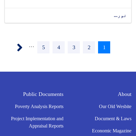
نور...
Pagination
Next ›
…
1
اوسنی
2
Page
3
Page
4
Page
5
Page
پاڼه
Public Documents
About
Poverty Analysis Reports
Our Old Wesbite
Project Implementation and
Document & Laws
Appraisal Reports
Economic Magazine