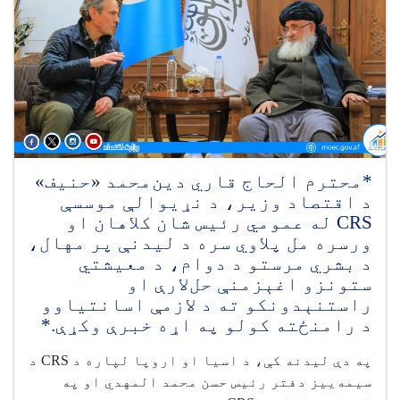
*محترم الحاج قاري دین‌محمد «حنیف»
د اقتصاد وزیر، د نړیوالې موسسې
CRS له عمومي رئیس شان کلاهان او
ورسره مل پلاوي سره د لیدنې پر مهال،
د بشري مرستو د دوام، د معیشتي
ستونزو اغېزمنې حل‌لارې او
راستنېدونکو ته د لازمې اسانتیاوو
د رامنځته کولو په اړه خبرې وکړې.*
په دې لیدنه کې، د اسیا او اروپا لپاره د CRS د
سیمه‌ییز دفتر رئیس حسن محمد المهدي او په