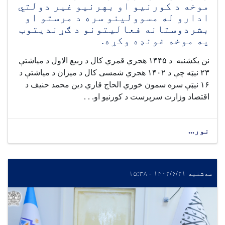
موخه د کورنیو او بهرنیو غیر دولتي
ادارو له مسوولینو سره د مرستو او
بشردوستانه فعالیتونو د ګړندیتوب
په موخه غونډه وکړه.
نن یکشنبه
د ۱۴۴۵ هجري قمري کال د ربیع الاول د میاشتې
۲۳ نیټه چې د ۱۴۰۲ هجري شمسی کال د میزان د میاشتې د
۱۶ نیټې سره سمون خوري الحاج قاري دین محمد حنیف د
اقتصاد وزارت سرپرست د کورنیو او. . .
نور...
سه‌شنبه ۱۴۰۲/۶/۲۱ - ۱۵:۳۸