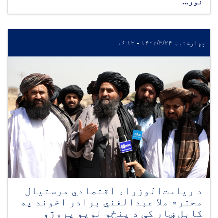
نور...
چهارشنبه ۱۴۰۲/۳/۲۴ - ۱۶:۱۳
د ریاست‌الوزراء اقتصادي مرستیال
محترم ملا عبدالغني برادر اخوند په
کابل ښار کې د پنځو لویو پروژو