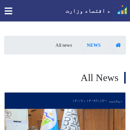
tion
د اقتصاد وزارت
اصلي
منځپانګه
دانګل
کور
All news
NEWS
All News
دوشنبه ۱۴۰۴/۱۱/۲۰ - ۱۴:۱۹