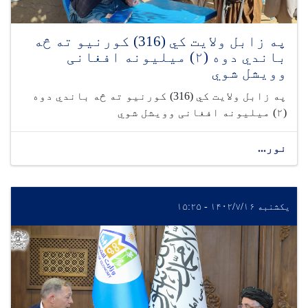
په زابل ولايت کي (316) کورنیو ته څه
باندي دوه (٢) ميليونه افغانی
وويشل شوي
په زابل ولايت کي (316) کورنیو ته څه باندي دوه
(٢) ميليونه افغانی وويشل شوي
نور...
یکشنبه ۱۴۰۲/۷/۱۶ - ۱۵:۲۵