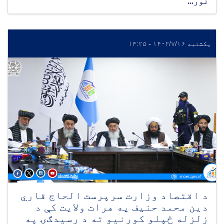
نور...
یکشنبه ۱۴۰۲/۷/۱۶ - ۱۴:۲۵
د اقتصاد وزارت سرپرست الحاج قاري
دین محمد حنیف په هرات ولایت کې د
زلزله ځپلو کورنیو ته د رسیدګۍ په