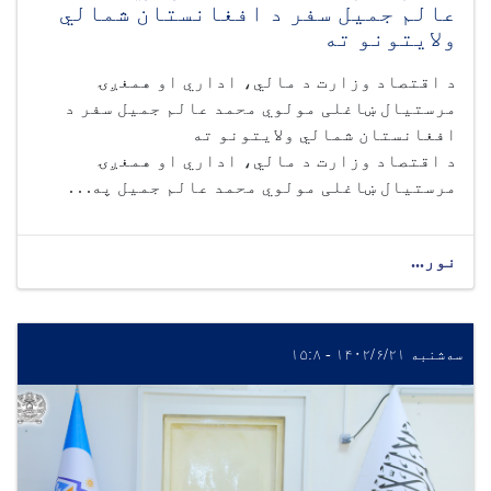
عالم جمیل سفر د افغانستان شمالي
ولایتونو ته
د اقتصاد وزارت د مالي، اداري او همغږۍ
مرستیال ښاغلی مولوي محمد عالم جمیل سفر د
افغانستان شمالي ولایتونو ته
د اقتصاد وزارت د مالي، اداري او همغږۍ
مرستیال ښاغلی مولوي محمد عالم جمیل په. . .
نور...
سه‌شنبه ۱۴۰۲/۶/۲۱ - ۱۵:۸