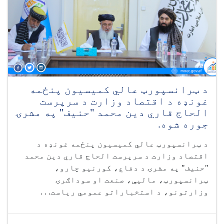
د ټرانسپورټ عالي کمیسیون پنځمه
غونډه د اقتصاد وزارت د سرپرست
الحاج قاري دین محمد "حنیف" په مشرۍ
جوره شوه.
د ټرانسپورټ عالي کمیسیون پنځمه غونډه د
اقتصاد وزارت د سرپرست الحاج قاري دین محمد
"حنیف" په مشرۍ د دفاع، کورنیو چارو،
ټرانسپورټ، مالیې، صنعت او سوداګرۍ
وزارتونو، د استخباراتو عمومي ریاست. . .