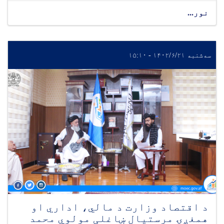
نور...
سه‌شنبه ۱۴۰۲/۶/۲۱ - ۱۵:۱۰
د اقتصاد وزارت د مالي، اداري او
همغږۍ مرستیال ښاغلی مولوي محمد