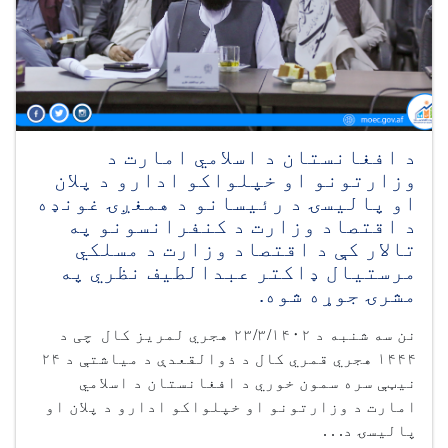
د افغانستان د اسلامي امارت د
وزارتونو او خپلواکو ادارو د پلان
او پالیسۍ د رئیسانو د همغږۍ غونډه
د اقتصاد وزارت د کنفرانسونو په
تالار کې د اقتصاد وزارت د مسلکي
مرستیال ډاکتر عبدالطیف نظري په
مشرۍ جوړه شوه.
نن سه شنبه د ۲۳/۳/۱۴۰۲ هجري لمریز کال چی د
۱۴۴۴ هجري قمري کال د ذوالقعدې د میاشتې د ۲۴
نیټې سره سمون خوري د افغانستان د اسلامي
امارت د وزارتونو او خپلواکو ادارو د پلان او
پالیسۍ د. . .