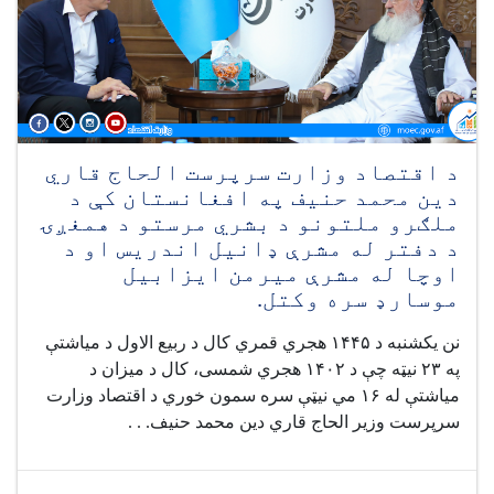
د اقتصاد وزارت سرپرست الحاج قاري
دین محمد حنیف په افغانستان کې د
ملګرو ملتونو د بشري مرستو د همغږۍ
د دفتر له مشرې ډانیل اندریس او د
اوچا له مشرې میرمن ایزابیل
موسارډ سره وکتل.
نن یکشنبه د ۱۴۴۵ هجري قمري کال د ربیع الاول د میاشتې
په ۲۳ نیټه چې د ۱۴۰۲ هجري شمسی، کال د میزان د
میاشتې له ۱۶ مي نیټې سره سمون خوري د اقتصاد وزارت
سرپرست وزیر الحاج قاري دین محمد حنیف. . .