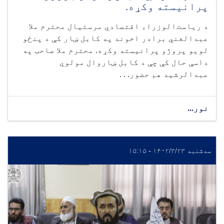
پرانیسته وکړه.
د ریاست‌الوزراء اقتصادي مرستیال محترم ملا
عبدالغني برادر اخوند په کابل ښار کې د پنځو
لویو پروژو پرانیسته وکړه. محترم ملا صاحب په
داسې حال کې چې د کابل ښاروال مولوي
عبدالرشید هم حضور. . .
نور...
سه‌شنبه ۱۴۰۲/۳/۲۳ - ۱۵:۱۵