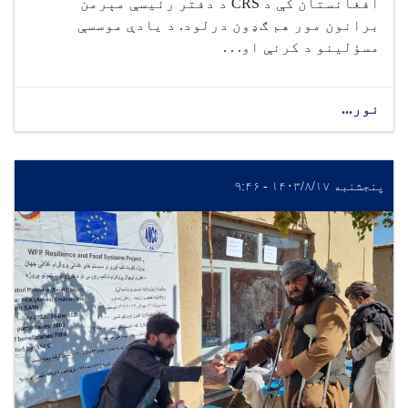
افغانستان کې د CRS د دفتر رئیسې مېرمن
برانون مور هم ګډون درلود. د یادې موسسې
مسؤلینو د کرنې او. . .
نور...
پنجشنبه ۱۴۰۳/۸/۱۷ - ۹:۴۶