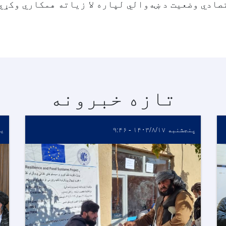
صادي وضعیت د ښه‌والي لپاره لا زیاته همکاري وکړي
تازه خبرونه
پنجشنبه ۱۴۰۳/۸/۱۷ - ۹:۴۶
یکشن