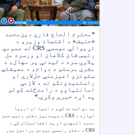
*محترم الحاج قاري دین‌محمد
«حنیف» د اقتصاد وزیر، د
نړیوالې موسسې CRS له عمومي
رئیس شان کلاهان او ورسره مل
پلاوي سره د لیدنې پر مهال، د
بشري مرستو د دوام، د معیشتي
ستونزو اغېزمنې حل‌لارې او
راستنېدونکو ته د لازمې
اسانتیاوو د رامنځته کولو
په اړه خبرې وکړې.*
په دې لیدنه کې، د اسیا او اروپا
لپاره د CRS د سیمه‌ییز دفتر رئیس حسن
محمد المهدي او په افغانستان کې د
CRS د دفتر رئیسې مېرمن برانون مور