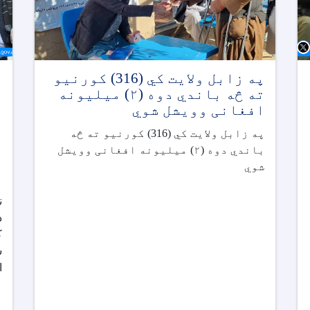
په زابل ولايت کي (316) کورنیو
د
ته څه باندي دوه (٢) ميليونه
ا
افغانی وويشل شوي
ا
م
په زابل ولايت کي (316) کورنیو ته څه
د
باندي دوه (٢) ميليونه افغانی وويشل
ا
شوي
ا
س
ا