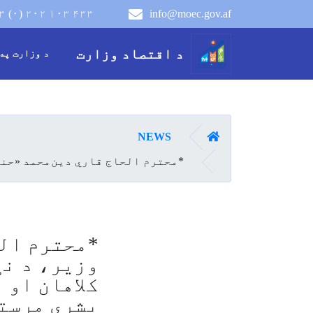
۳ (۰) ۲۰۲ ۱۰۳ ۴۳۳
info@moec.gov.af
navigation menu
د اقتصاد وزارت
د وزارت په
کور
NEWS
*محترم الحاج قاري دین‌محمد «حنیف» د اقتصاد وزیر، د نړیوالې موسسې CRS له عمومي رئیس شان کلاهان او ورسره مل پلاوي سره د ل
*محترم الح
کلاهان او 
بشري مرستو