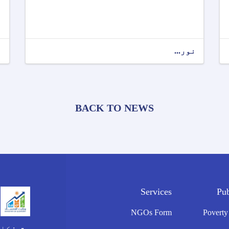
نور...
ن
BACK TO NEWS
Services
Pu
NGOs Form
Poverty
پته
: کا