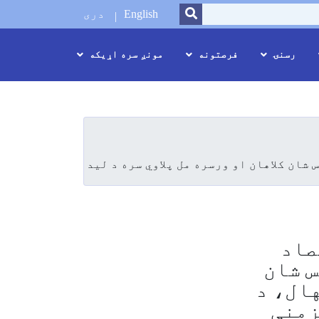
SEARCH
English
دری
رسنۍ
فرصتونه
مونږ سره اړیکه
صاد
ومي رئیس شان
هال، د
زمنې