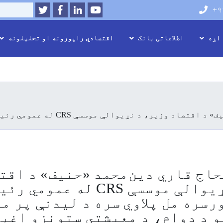
Twitter
Facebook
LinkedIn
Youtube
Search
+۹
 اړه
اطلاعاتی بانک
اقتصادي راپورونه او تحلیلونه
اصلي
منځپانګه
دانګل
یدنې پر مهال، د بشري مرستو د دوام، د معیشتي ستونزو اغېزمنې حل‌لارې او راستنېدونکو ته د لازمې اسانتیاوو د رامنځته کولو په اړه خبرې وکړې.*
اج قاري دین‌محمد «حنیف» د اقت
وزیر، د نړیوالې موسسې CRS له عم
ورسره مل پلاوي سره د لیدنې پر م
 د دوام، د معیشتي ستونزو اغې