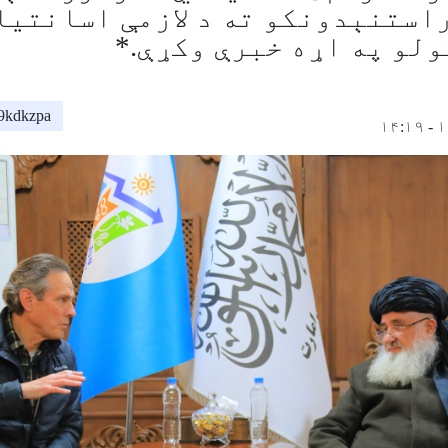
 راستنېدونکو ته د لازمې اسانتیا
لو په اړه خبرې وکړې.*
29kdkzpa