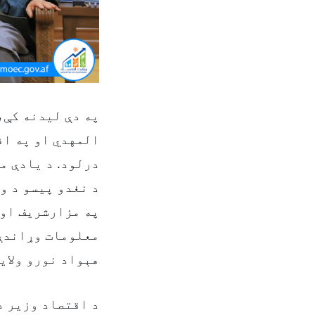
درلود. د یادې م
د نغدو پیسو د و
په مزارشریف او 
معلومات وړاندې 
هېواد نورو ولای