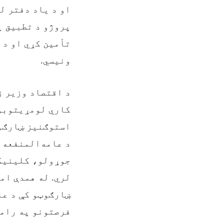
او د یاد دفتر ل
پروژو د تطبیق پ
تأمین کړي او د 
ونیسي.
د اقتصاد وزیر ز
استوګنیز ښارګو
د عامه‌المنفعه 
جوړولو، کلینیک
لري. له همدې ام
ښارګوټو کې د عا
فرصتونو په رامن