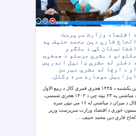
 اقتصاد وزارت سرپرست
لحاج قاري دین محمد حنیف په
فغانستان کې د ملګرو
لتونو د بشري مرستو د همغږۍ
 دفتر له مشرې ډانیل اندریس
و د اوچا له مشرې میرمن
یزابیل موسارډ سره وکتل.
نن یکشنبه د ۱۴۴۵ هجري قمري کال د ربیع الاول
د میاشتې په ۲۳ نیټه چې د ۱۴۰۲ هجري شمسی،
کال د میزان د میاشتې له ۱۶ مي نیټې سره
مون خوري د اقتصاد وزارت سرپرست وزیر
لحاج قاري دین محمد حنیف. . .