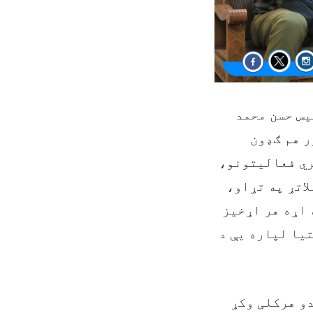
 سیمه‌ییز دفتر رئیس حسن محمد
انون مور هم ګډون
ري فعالیتونو،
اتړ په تړاو،
 اړه هر اړخیز
یا لپاره یې د
نو د پراخېدو هرکلی وکړ