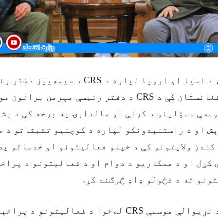
په دې لیدنه کې، د اسیا او اروپا لپاره د CRS د
المهدي او په افغانستان کې د CRS د دفتر رئیسې مېرمن بر
وسسې مسؤلینو د کرنې او مالدارۍ په برخه کې د بش
ېش او د راستنېدونکو لپاره د کوچنیو تشبثاتو د مل
کندز ولایتونو کې د خپلو فعالیتونو او خدماتو په
کړل او د همکاریو د دوام او د فعالیتونو د پراخت
تونو ته د غځولو ډاډ څرګند کړ.
د اقتصاد وزیر د نړیوالې موسسې CRS له‌خوا د فعالیتو