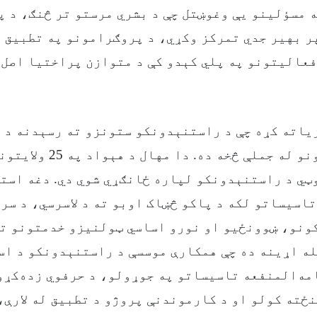
ه مسؤلینو یې وغوښتل چې د بشري مرستو تر څنګ، د 
ر بهیر جدي تمرکز وکړي، د پروګرامونو په تطبیق 
فعالیتونو په پلي کېدو کې د متوازن پراختیا اصل 
یاته کړه چې د راستنېدونکو ستونزو ته رسېدنه د ا
ټي د راستنېدونکو لپاره ځانګړي شوي دي. دغه است
تاسیساتو لکه د پاکو څښاک اوبو ته د لاسرسي، د سر
ونو، ښوونځیو او نورو اساسي ټولنیزو خدمتونو ته
له اړینه ده چې همکارې موسسې د راستنېدونکو د ا
مه‌المنفعه تاسیساتو په جوړولو، د حرفوي زده‌کړو 
ځته کولو او د کارموندنې پروژو د تطبیق له لارې،