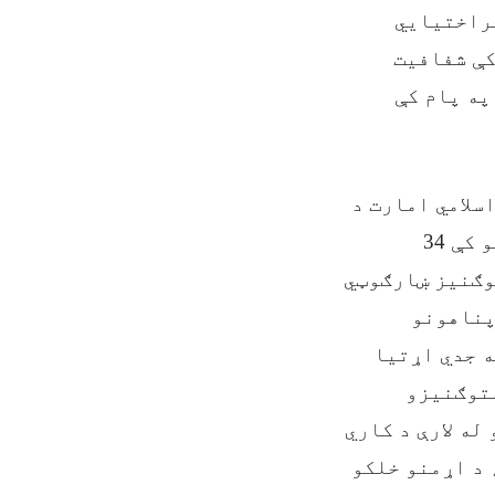
پراختیایي
کې شفافیت
په پام کې
سلامي امارت د
کاري لومړیتوبونو له جملې څخه ده. دا مهال د هېواد په 25 ولایتونو کې 34
وګنیز ښارګوټي
پناهونو
 جدي اړتیا
ستوګنیزو
له لارې د کاري
 د اړمنو خلکو