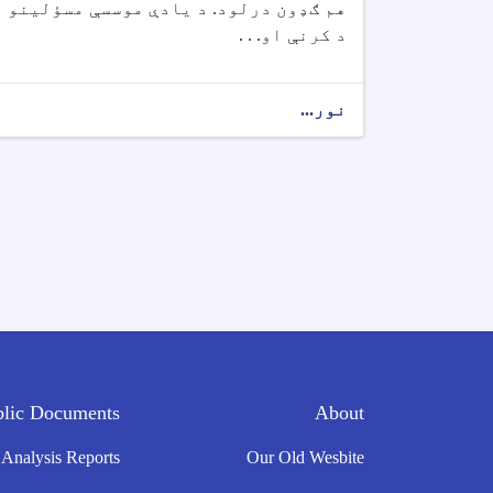
هم ګډون درلود. د یادې موسسې مسؤلینو
د کرنې او. . .
نور...
blic Documents
About
 Analysis Reports
Our Old Wesbite