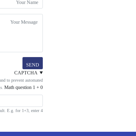
Your Name
Your Email
Message
SEND
CAPTCHA
 and to prevent automated
Math question
1 + 0 =
s.
lt. E.g. for 1+3, enter 4.