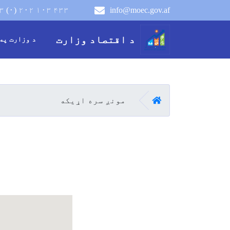
۳ (۰) ۲۰۲ ۱۰۳ ۴۳۳
info@moec.gov.af
navigation menu
د اقتصاد وزارت
د وزارت په
کور
مونږ سره اړیکه