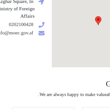
zghar Square, In
inistry of Foreign
Affairs
0202100428
nfo@moec.gov.af
G
We are always happy to make valueabl