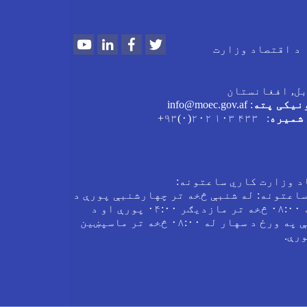
Youtube
LinkedIn
Facebook
Twitter
د اقتصاد وزارت
بل, افغانستان
نیکی پته
: info@moec.gov.af
شمیره
: ۴۳۳ ۱۰۳ ۲۰۲(۰)۹۳+
د وزارت کاري ساعتونه:
ساعتونه: له شنبې څخه تر چهارشنبې پورې د
سهار له ۰۸:۰۰ څخه تر مازدیګر ۰۴:۰۰ پورې او د
پنجشنبې په ورځ د سهار له ۰۸:۰۰ څخه تر ماسپښین