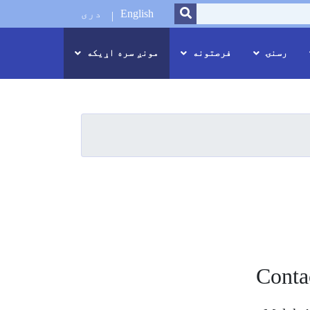
SEARCH
English
دری
رسنۍ
فرصتونه
مونږ سره اړیکه
Conta