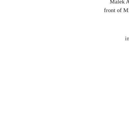
Malek A
front of M
i