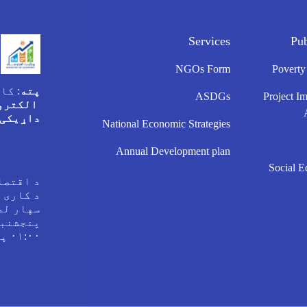
Services
Pu
NGOs Form
Poverty
پته
: کا
ASDGs
Project I
الکترو
داړیکی 
National Economic Strategies
Annual Development plan
Social E
د اقتصا
د کاری 
۰۱:۰۰ پورې.