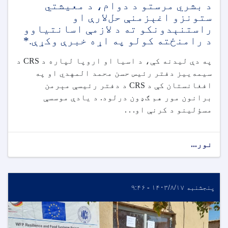
د بشري مرستو د دوام، د معیشتي
ستونزو اغېزمنې حل‌لارې او
راستنېدونکو ته د لازمې اسانتیاوو
د رامنځته کولو په اړه خبرې وکړې.*
په دې لیدنه کې، د اسیا او اروپا لپاره د CRS د
سیمه‌ییز دفتر رئیس حسن محمد المهدي او په
افغانستان کې د CRS د دفتر رئیسې مېرمن
برانون مور هم ګډون درلود. د یادې موسسې
مسؤلینو د کرنې او. . .
نور...
پنجشنبه ۱۴۰۳/۸/۱۷ - ۹:۴۶