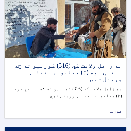
په زابل ولايت کي (316) کورنیو ته څه
باندي دوه (٢) ميليونه افغانی
وويشل شوي
په زابل ولايت کي (316) کورنیو ته څه باندي دوه
(٢) ميليونه افغانی وويشل شوي
نور...