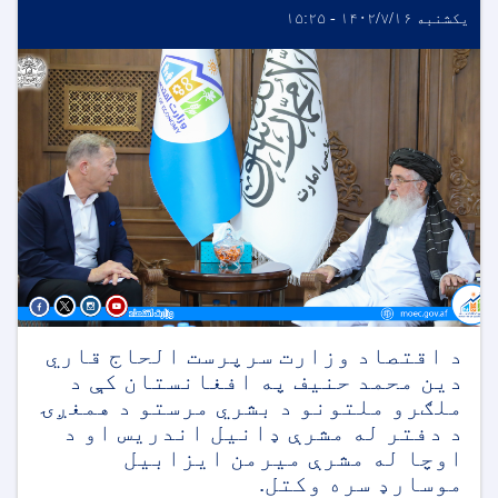
یکشنبه ۱۴۰۲/۷/۱۶ - ۱۵:۲۵
د اقتصاد وزارت سرپرست الحاج قاري
دین محمد حنیف په افغانستان کې د
ملګرو ملتونو د بشري مرستو د همغږۍ
د دفتر له مشرې ډانیل اندریس او د
اوچا له مشرې میرمن ایزابیل
موسارډ سره وکتل.