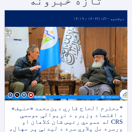
تازه خبرونه
دوشنبه ۱۴۰۴/۱۱/۲۰ - ۱۴:۱۹
*محترم الحاج قاري دین‌محمد «حنیف»
د اقتصاد وزیر، د نړیوالې موسسې
CRS له عمومي رئیس شان کلاهان او
ورسره مل پلاوي سره د لیدنې پر مهال،