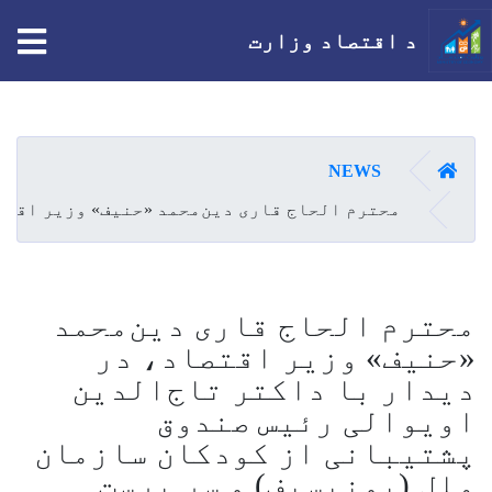
tion
د اقتصاد وزارت
اصلي
منځپانګه
دانګل
کور
NEWS
محترم الحاج قاری دین‌محمد «حنیف» وزیر اقتص
محترم الحاج قاری دین‌محمد
«حنیف» وزیر اقتصاد، در
دیدار با داکتر تاج‌الدین
اویوالی رئیس صندوق
پشتیبانی از کودکان سازمان
ملل (یونیسیف) و سر پرست