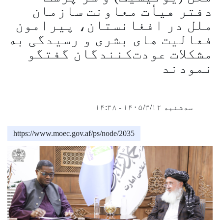
دفتر هیأت معاونت سازمان
ملل در افغانستان، پیرامون
فعالیت های بشری و رسیدگی به
مشکلات عودت‌کنندگان گفتگو
نمودند
سه‌شنبه ۱۴۰۵/۳/۱۲ - ۱۴:۳۸
https://www.moec.gov.af/ps/node/2035