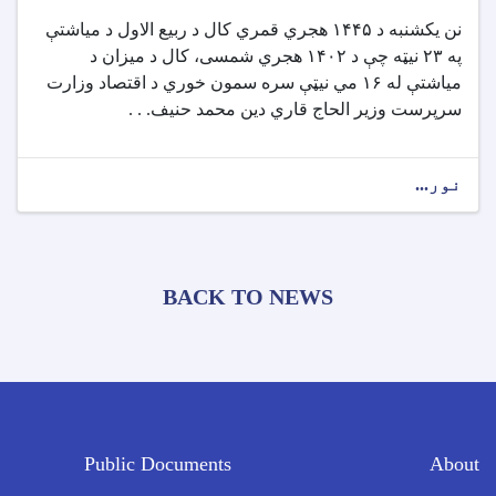
نن یکشنبه د ۱۴۴۵ هجري قمري کال د ربیع الاول د میاشتې
په ۲۳ نیټه چې د ۱۴۰۲ هجري شمسی، کال د میزان د
میاشتې له ۱۶ مي نیټې سره سمون خوري د اقتصاد وزارت
سرپرست وزیر الحاج قاري دین محمد حنیف. . .
نور...
BACK TO NEWS
Public Documents
About