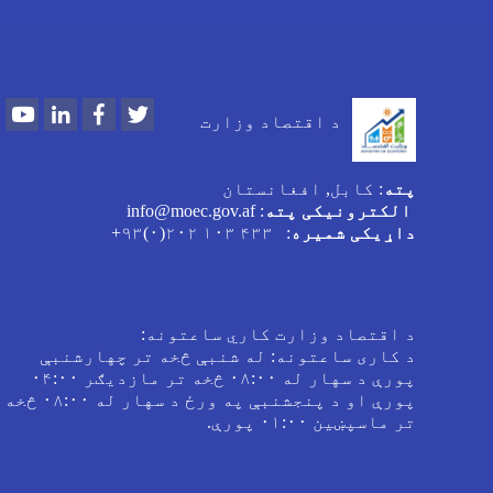
Youtube
LinkedIn
Facebook
Twitter
د اقتصاد وزارت
پته
: کابل, افغانستان
الکترونیکی پته
: info@moec.gov.af
داړیکی شمیره
: ۴۳۳ ۱۰۳ ۲۰۲(۰)۹۳+
د اقتصاد وزارت کاري ساعتونه:
د کاری ساعتونه: له شنبې څخه تر چهارشنبې
پورې د سهار له ۰۸:۰۰ څخه تر مازدیګر ۰۴:۰۰
پورې او د پنجشنبې په ورځ د سهار له ۰۸:۰۰ څخه
تر ماسپښین ۰۱:۰۰ پورې.