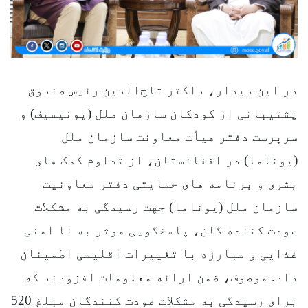
در این دیدار، داکتر تاج‌الدین رئیس صندوق
پشتیبانی از کودکان سازمان ملل (یونیسیف) و
سرپرست دفتر هیأت معاونت سازمان ملل
(یوناما) در افغانستان، از تداوم کمک های
بشری و برنامه های حمایتی دفتر معاونیت
سازمان ملل (یوناما) جهت رسیدگی به مشکلات
عودت کننده گان، پاسخگویی موثر به نا امنی
غذایی و مبارزه با تغییرات اقلیمی اطمینان
داد. موصوف، ضمن ارائه معلومات افزودند که
برای رسیدگی به مشکلات عودت کنندگان مبلغ 520