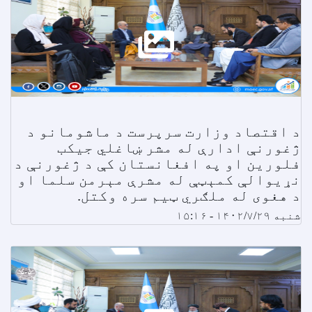
د اقتصاد وزارت سرپرست د ماشومانو د
ژغورنې ادارې له مشر ښاغلي جیکب
فلورین او په افغانستان کې د ژغورنې د
نړیوالې کمېټې له مشرې مېرمن سلما او
د هغوی له ملګري ټیم سره وکتل.
شنبه ۱۴۰۲/۷/۲۹ - ۱۵:۱۶