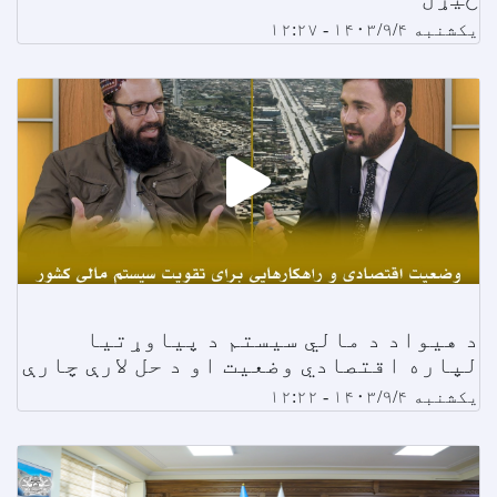
یکشنبه ۱۴۰۳/۹/۴ - ۱۲:۲۷
د هیواد د مالي سیستم د پیاوړتیا
لپاره اقتصادي وضعیت او د حل لارې چارې
یکشنبه ۱۴۰۳/۹/۴ - ۱۲:۲۲