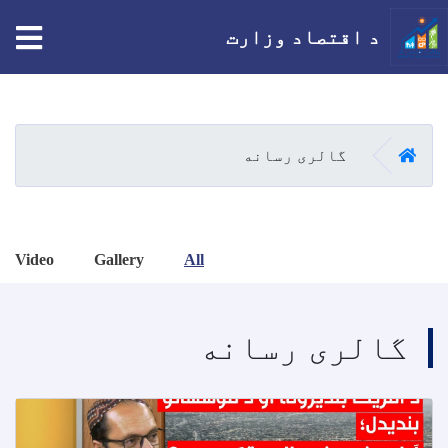
tion
د اقتصاد وزارت
اصلي
منځپانګه
دانګل
کور
گالری رسانه
Video
Gallery
All
گالری رسانه