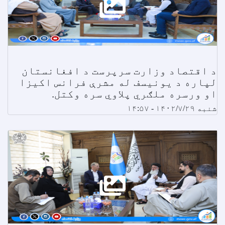
د اقتصاد وزارت سرپرست د افغانستان
لپاره د یونیسف له مشرې فرانس اکیزا
او ورسره ملګري پلاوي سره وکتل.
شنبه ۱۴۰۲/۷/۲۹ - ۱۴:۵۷