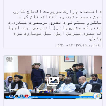
د اقتصاد وزارت سرپرست الحاج قاري
دین محمد حنیف په افغانستان کې د
ملګرو ملتونو د بشري مرستو د همغږۍ د
دفتر له مشرې ډانیل اندریس او د اوچا
له مشرې میرمن ایزابیل موسارډ سره
وکتل.
یکشنبه ۱۴۰۲/۷/۱۶ - ۱۵:۲۱