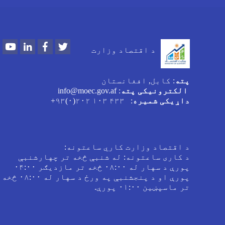
Youtube
LinkedIn
Facebook
Twitter
د اقتصاد وزارت
پته
: کابل, افغانستان
الکترونیکی پته
: info@moec.gov.af
داړیکی شمیره
: ۴۳۳ ۱۰۳ ۲۰۲(۰)۹۳+
د اقتصاد وزارت کاري ساعتونه:
د کاری ساعتونه: له شنبې څخه تر چهارشنبې
پورې د سهار له ۰۸:۰۰ څخه تر مازدیګر ۰۴:۰۰
پورې او د پنجشنبې په ورځ د سهار له ۰۸:۰۰ څخه
تر ماسپښین ۰۱:۰۰ پورې.