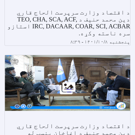
د اقتصاد وزارت سرپرست الحاج قاري
دین محمد حنیف د TEO, CHA, SCA, ACF,
IRC, DACAAR, COAR, SCI, ACBAR استازو
سره ناسته وکړه.
پنجشنبه ۱۴۰۱/۱۰/۸ - ۸:۳۹
د اقتصاد وزارت سرپرست الحاج قاري
دین محمد حنیف د اغاخان بنسټ له