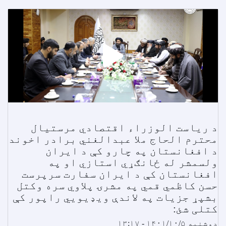
د ریاست الوزراء اقتصادي مرستیال
محترم الحاج ملا عبدالغني برادر اخوند
د افغانستان په چارو کې د ایران
ولسمشر له ځانګړي استازي او په
افغانستان کې د ایران سفارت سرپرست
حسن کاظمي قمي په مشرۍ پلاوي سره وکتل
بشپړ جزیات په لاندې ویډیویي راپور کې
کتلی شئ:
دوشنبه ۱۴۰۱/۱۰/۵ - ۱۳:۱۷