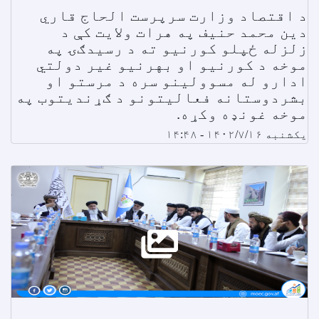
د اقتصاد وزارت سرپرست الحاج قاري
دین محمد حنیف په هرات ولایت کې د
زلزله ځپلو کورنیو ته د رسیدګۍ په
موخه د کورنیو او بهرنیو غیر دولتي
ادارو له مسوولینو سره د مرستو او
بشردوستانه فعالیتونو د ګړندیتوب په
موخه غونډه وکړه.
یکشنبه ۱۴۰۲/۷/۱۶ - ۱۴:۴۸