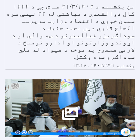
نن یکشنبه د ۲۱/۳/۱۴۰۲ هـ ش چې د ۱۴۴۴
کال ذوالقعدې د میاشتې له ۲۲ نیټې سره
سمون خوري د اقتصاد وزارت سرپرست
الحاج قاري دین محمد حنیف د
سوداګریزو فعالیتونو د ښه والي او د
اړوندو وزارتونو او ادارو ترمنځ د
لازمې همغږۍ په موخه د هیواد له ملي
سوداګرو سره وکتل.
یکشنبه ۱۴۰۲/۳/۲۱ - ۱۳:۱۷