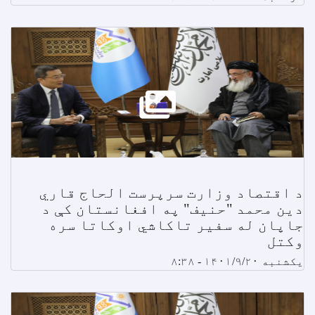
د اقتصاد وزارت سرپرست الحاج قاري
دین محمد "حنیف" په افغانستان کې د
جاپان له سفیر تاکاشي اوکاتا سره
وکتل
یکشنبه ۱۴۰۱/۹/۲۰ - ۸:۳۸