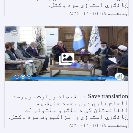
ځانګړي استازي سره وکتل.
پنجشنبه ۱۴۰۱/۱۰/۸ - ۸:۳۴
Save translation د اقتصاد وزارت سرپرست
الحاج قاري دین محمد حنیف په
افغانستان کې د ملګرو ملتونو له
ځانګړي استازي رامزاکبروف سره وکتل.
پنجشنبه ۱۴۰۱/۱۰/۸ - ۸:۳۰