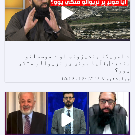
د امریکا بندیزونه او د موسساتو
بندیدل؛آیا مونږ پر نړیوالو متکي
یوو؟
چهارشنبه ۱۴۰۳/۱۱/۱۷ - ۱۵:۱۶