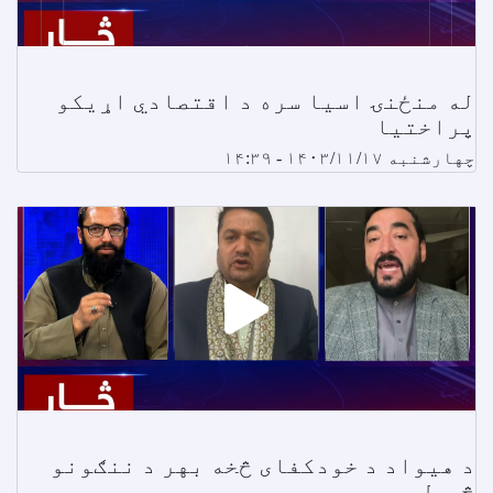
له منځنۍ اسیا سره د اقتصادي اړیکو
پراختیا
چهارشنبه ۱۴۰۳/۱۱/۱۷ - ۱۴:۳۹
د هیواد د خودکفای څخه بهر د ننګونو
څیړل