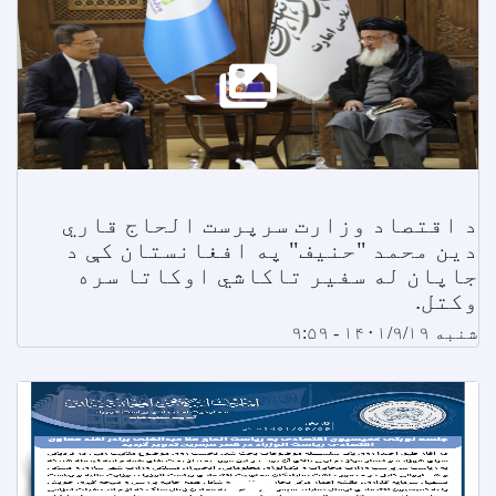
د اقتصاد وزارت سرپرست الحاج قاري
دین محمد "حنیف" په افغانستان کې د
جاپان له سفیر تاکاشي اوکاتا سره
وکتل.
شنبه ۱۴۰۱/۹/۱۹ - ۹:۵۹