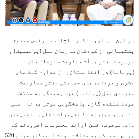
در این دیدار، داکتر تاج‌الدین رئیس صندوق
پشتیبانی از کودکان سازمان ملل (یونیسیف) و
سرپرست دفتر هیأت معاونت سازمان ملل
(یوناما) در افغانستان، از تداوم کمک های
بشری و برنامه های حمایتی دفتر معاونیت
سازمان ملل (یوناما) جهت رسیدگی به مشکلات
عودت کننده گان، پاسخگویی موثر به نا امنی
غذایی و مبارزه با تغییرات اقلیمی اطمینان
داد. موصوف، ضمن ارائه معلومات افزودند که
برای رسیدگی به مشکلات عودت کنندگان مبلغ 520