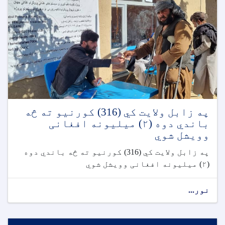
په زابل ولايت کي (316) کورنیو ته څه
باندي دوه (٢) ميليونه افغانی
وويشل شوي
په زابل ولايت کي (316) کورنیو ته څه باندي دوه
(٢) ميليونه افغانی وويشل شوي
نور...