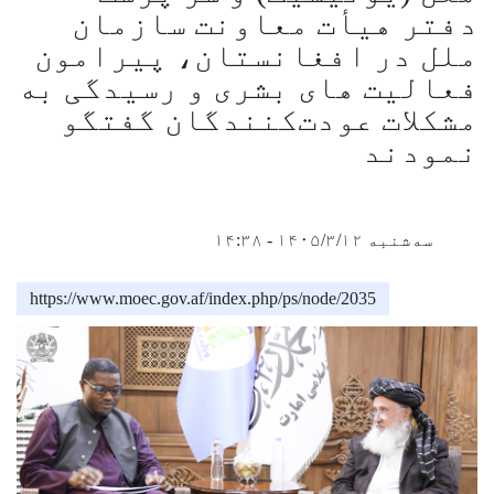
دفتر هیأت معاونت سازمان
ملل در افغانستان، پیرامون
فعالیت های بشری و رسیدگی به
مشکلات عودت‌کنندگان گفتگو
نمودند
سه‌شنبه ۱۴۰۵/۳/۱۲ - ۱۴:۳۸
https://www.moec.gov.af/index.php/ps/node/2035