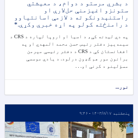
د بشري مرستو د دوام، د معیشتي
ستونزو اغېزمنې حل‌لارې او
راستنېدونکو ته د لازمې اسانتیاوو
د رامنځته کولو په اړه خبرې وکړې.*
په دې لیدنه کې، د اسیا او اروپا لپاره د CRS د
سیمه‌ییز دفتر رئیس حسن محمد المهدي او په
افغانستان کې د CRS د دفتر رئیسې مېرمن
برانون مور هم ګډون درلود. د یادې موسسې
مسؤلینو د کرنې او. . .
نور...
پنجشنبه ۱۴۰۳/۸/۱۷ - ۹:۴۶