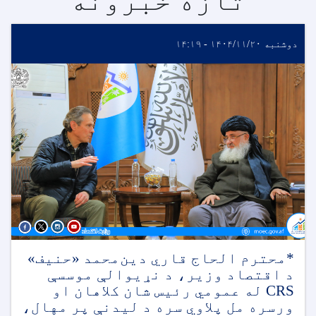
تازه خبرونه
دوشنبه ۱۴۰۴/۱۱/۲۰ - ۱۴:۱۹
*محترم الحاج قاري دین‌محمد «حنیف»
د اقتصاد وزیر، د نړیوالې موسسې
CRS له عمومي رئیس شان کلاهان او
ورسره مل پلاوي سره د لیدنې پر مهال،