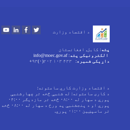
Youtube
LinkedIn
Facebook
Twitter
د اقتصاد وزارت
پته
: کابل, افغانستان
الکترونیکی پته
: info@moec.gov.af
داړیکی شمیره
: ۴۳۳ ۱۰۳ ۲۰۲(۰)۹۳+
د اقتصاد وزارت کاري ساعتونه:
د کاری ساعتونه: له شنبې څخه تر چهارشنبې
پورې د سهار له ۰۸:۰۰ څخه تر مازدیګر ۰۴:۰۰
پورې او د پنجشنبې په ورځ د سهار له ۰۸:۰۰ څخه
تر ماسپښین ۰۱:۰۰ پورې.