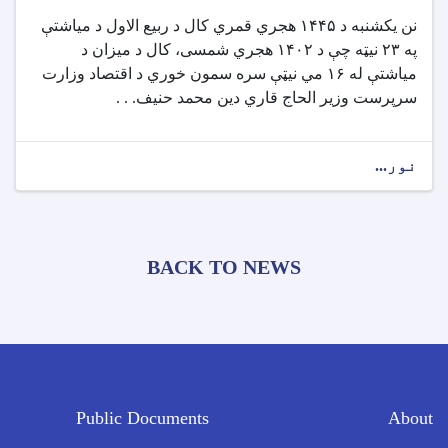
نن یکشنبه د ۱۴۴۵ هجري قمري کال د ربیع الاول د میاشتې
په ۲۳ نیټه چې د ۱۴۰۲ هجري شمسی، کال د میزان د
میاشتې له ۱۶ مي نیټې سره سمون خوري د اقتصاد وزارت
سرپرست وزیر الحاج قاري دین محمد حنیف. . .
نور...
BACK TO NEWS
Public Documents
About