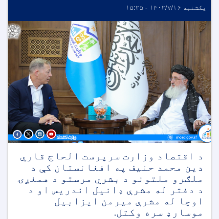
یکشنبه ۱۴۰۲/۷/۱۶ - ۱۵:۲۵
د اقتصاد وزارت سرپرست الحاج قاري
دین محمد حنیف په افغانستان کې د
ملګرو ملتونو د بشري مرستو د همغږۍ
د دفتر له مشرې ډانیل اندریس او د
اوچا له مشرې میرمن ایزابیل
موسارډ سره وکتل.