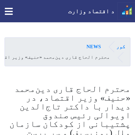
tion
د اقتصاد وزارت
اصلي
منځپانګه
دانګل
کور
NEWS
محترم الحاج قاری دین‌محمد «حنیف» وزیر اقتص
محترم الحاج قاری دین‌محمد
«حنیف» وزیر اقتصاد، در
دیدار با داکتر تاج‌الدین
اویوالی رئیس صندوق
پشتیبانی از کودکان سازمان
ملل (یونیسیف) و سر پرست