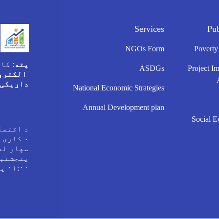
Services
Pu
NGOs Form
Poverty
پته
: کا
ASDGs
Project I
الکترو
داړیکی 
National Economic Strategies
Annual Development plan
Social E
د اقتصا
د کاری 
۰۱:۰۰ پورې.