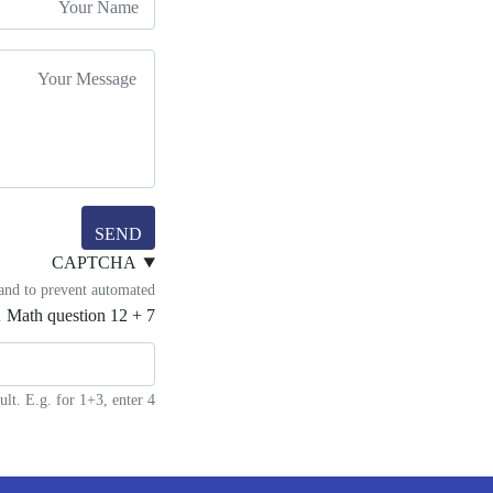
Your Name
Your Email
Message
SEND
CAPTCHA
 and to prevent automated
Math question
12 + 7 =
.
lt. E.g. for 1+3, enter 4.