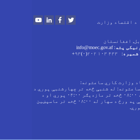
Youtube
LinkedIn
Facebook
Twitter
د اقتصاد وزارت
بل, افغانستان
نیکی پته
: info@moec.gov.af
شمیره
: ۴۳۳ ۱۰۳ ۲۰۲(۰)۹۳+
د وزارت کاري ساعتونه:
ساعتونه: له شنبې څخه تر چهارشنبې پورې د
سهار له ۰۸:۰۰ څخه تر مازدیګر ۰۴:۰۰ پورې او د
پنجشنبې په ورځ د سهار له ۰۸:۰۰ څخه تر ماسپښین