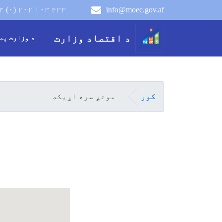
۳ (۰) ۲۰۲ ۱۰۳ ۴۳۳
info@moec.gov.af
navigation menu
د اقتصاد وزارت
د وزارت په
کور
مونږ سره اړیکه