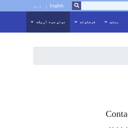
SEARCH
English
دری
رسنۍ
فرصتونه
مونږ سره اړیکه
Conta