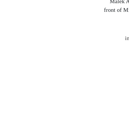
Malek A
front of M
i