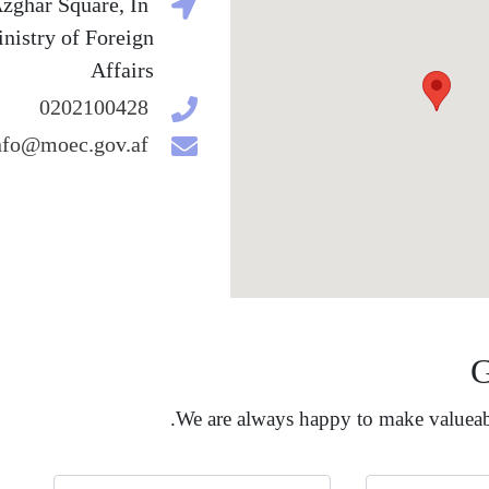
zghar Square, In
inistry of Foreign
Affairs
0202100428
nfo@moec.gov.af
G
We are always happy to make valueabl