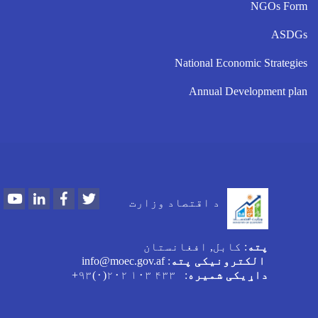
NGOs Form
ASDGs
National Economic Strategies
Annual Development plan
Youtube
LinkedIn
Facebook
Twitter
د اقتصاد وزارت
پته
: کابل, افغانستان
الکترونیکی پته
: info@moec.gov.af
داړیکی شمیره
: ۴۳۳ ۱۰۳ ۲۰۲(۰)۹۳+