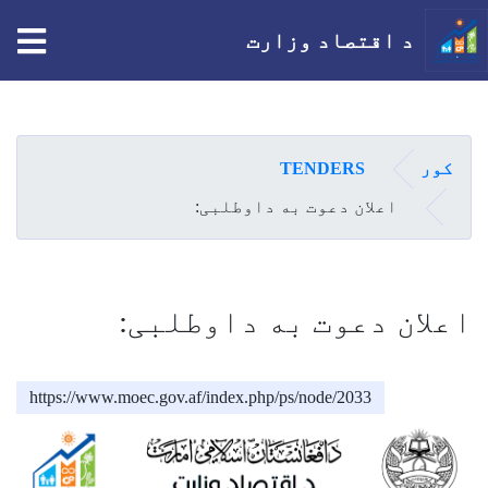
tion
د اقتصاد وزارت
اصلي
منځپانګه
دانګل
کور
TENDERS
اعلان دعوت به داوطلبی:
اعلان دعوت به داوطلبی:
https://www.moec.gov.af/index.php/ps/node/2033