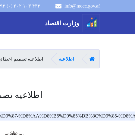
۹۳ (۰) ۲۰۲ ۱۰۳ ۴۳۳
info@moec.gov.af
navigation menu
وزارت اقتصاد
صفحه اصلی
اطلاعیه
اطلاعیه تصمیم اعطای 
اطلاعیه تصم
%DB%8C%D9%87-%D8%AA%D8%B5%D9%85%DB%8C%D9%85-