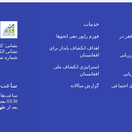
خدمات
قر در
فورم راپور دهی انجوها
نشانی: کا
اهداف انکشاف پایدار برای
نشانی الکترونیکی:
زیابی
افغانستان
شماره ت
استراتیژی انکشاف ملی
یابی
افغانستان
ساعت‌ها
 اجتماعی
گزارش ساالانه
ساعت‌های
بعد از ظه