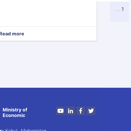
1 . . .
Read more
about
Identification
and
Prioritization
of
National
Level
Government
to
Business
(G2B)
Services
Regulatory
Ministry of
Reform
Youtube
LinkedIn
Facebook
Twitter
Economic
s:
Kabul, Afghanistan