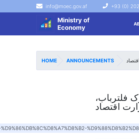
info@moec.gov.af
+93 (0) 20
navigation menu
Ministry of
A
Economy
HOME
ANNOUNCEMENTS
قتصاد
رک فلترباب
ارت اقتصاد
AF-%D9%86%DB%8C%D8%A7%D8%B2-%D9%88%D8%B2%