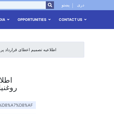
SEARCH
دری
پښتو
DIA
OPPORTUNITIES
CONTACT US
اطلاعیه تصمیم اعطای قرارداد پرو
اطل،
روغنیا
%D8%A7%D8%AF