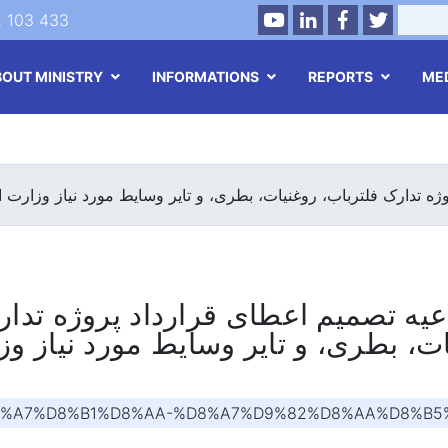
Youtube
LinkedIn
Facebook
Twitter
Search
2 103 433
BOUT MINISTRY
INFORMATIONS
REPORTS
ME
Skip
to
main
ژه تدارک فلترباب، روغنیات، بطری، و تایر وسایط مورد نیاز وزارت ا
content
اعیه تصمیم اعطای قرارداد پروژه تدا
ت، بطری، و تایر وسایط مورد نیاز وز
D8%A7%D8%B1%D8%AA-%D8%A7%D9%82%D8%AA%D8%B5