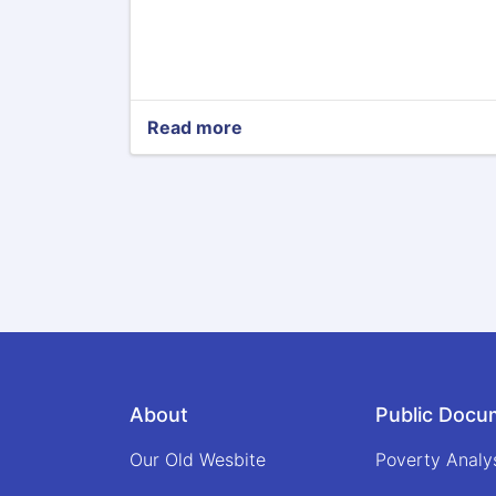
Read more
about
اطلاعیه
تصمیم
اعطای
قرارداد
پروژه
تدارک
فلترباب،
روغنیات،
بطری،
و
تایر
وسایط
About
Public Docu
مورد
نیاز
Our Old Wesbite
وزارت
Poverty Analy
اقتصاد