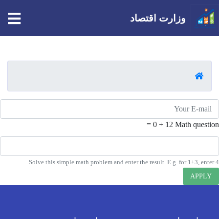
tion
وزارت اقتصاد
Skip
to
main
صفحه اصلی
content
E-mai
12 + 0 =
Math question
Solve this simple math problem and enter the result. E.g. for 1+3, enter 4.
APPLY