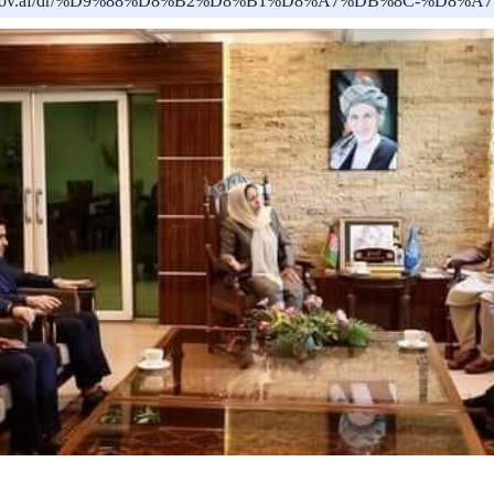
moec.gov.af/dr/%D9%88%D8%B2%D8%B1%D8%A7%DB%