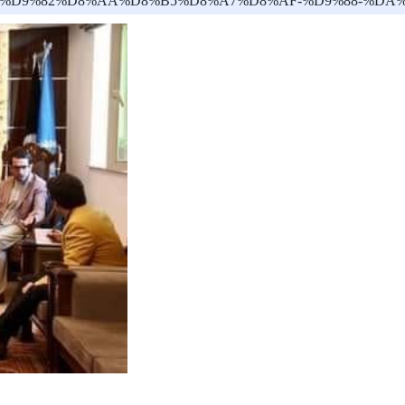
8C-%D8%A7%D9%82%D8%AA%D8%B5%D8%A7%D8%AF-%D9%