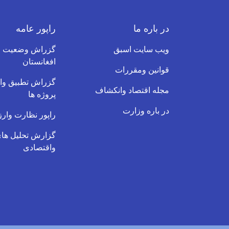
در باره ما
راپور عامه
ویب سایت اسبق
گزراش وضعیت ف
افغانستان
قوانین ومقررات
گزراش تطبیق وار
مجله اقتصاد وانکشاف
پروژه ها
در باره وزارت
راپور نظارت وارز
گزارش تحلیل های
واقتصادی