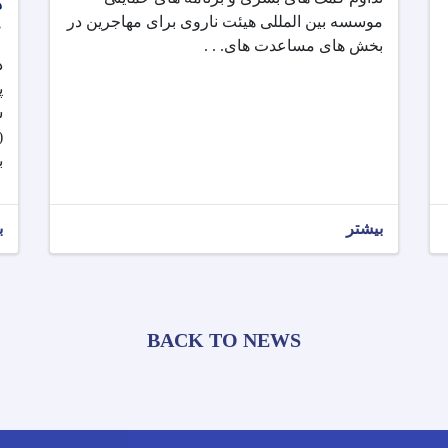
ه
موسسه بین المللی هیئت ناروی برای مهاجرین در
ع
بخش های مساعدت های. . .
د
پ
س
(
ب
بیشتر
ب
BACK TO NEWS