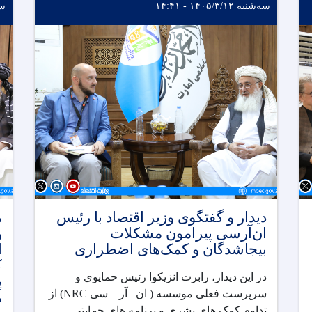
سه‌شنبه ۱۴۰۵/۳/۱۲ - ۱۴:۴۱
سه‌ش
دیدار و گفتگوی وزیر اقتصاد با رئیس
م
ان‌آر‌سی پیرامون مشکلات
و
بیجاشدگان و کمک‌های اضطراری
ا
ک
در این دیدار، رابرت انزیکوا رئیس حمایوی و
پ
سرپرست فعلی موسسه ( ان –آر – سی
NRC
) از
م
تداوم کمک های بشری و برنامه های حمایتی