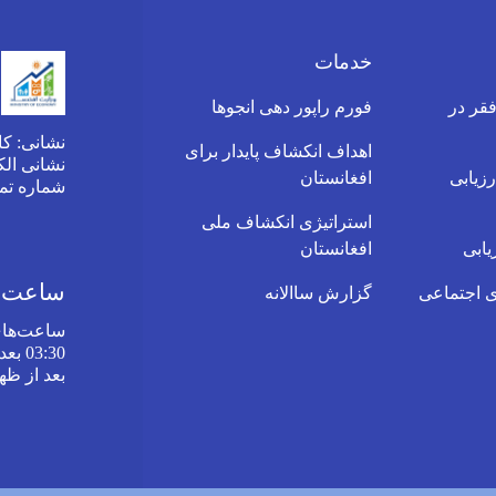
خدمات
قر در
فورم راپور دهی انجوها
نشانی: کا
اهداف انکشاف پایدار برای
نشانی الکترونیکی:
زیابی
افغانستان
شماره ت
استراتیژی انکشاف ملی
یابی
افغانستان
ساعت‌ها
 اجتماعی
گزارش ساالانه
ساعت‌های
بعد از ظه