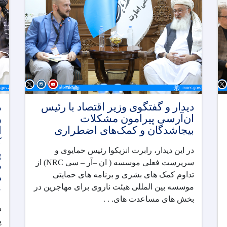
دیدار و گفتگوی وزیر اقتصاد با رئیس
م
ان‌آر‌سی پیرامون مشکلات
و
بیجاشدگان و کمک‌های اضطراری
ا
ک
در این دیدار، رابرت انزیکوا رئیس حمایوی و
پ
سرپرست فعلی موسسه ( ان –آر – سی
NRC
) از
م
تداوم کمک های بشری و برنامه های حمایتی
ه
موسسه بین المللی هیئت ناروی برای مهاجرین در
ع
بخش های مساعدت های. . .
د
پ