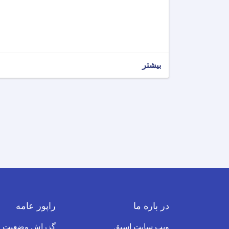
بیشتر
در باره ما
راپور عامه
ویب سایت اسبق
گزراش وضعیت ف