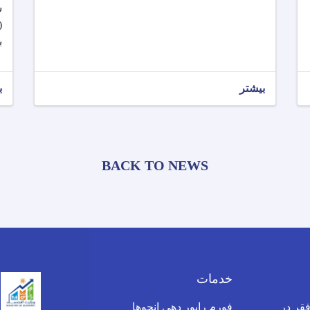
س
(
ب
بیشتر
ب
BACK TO NEWS
خدمات
قر در
فورم راپور دهی انجوها