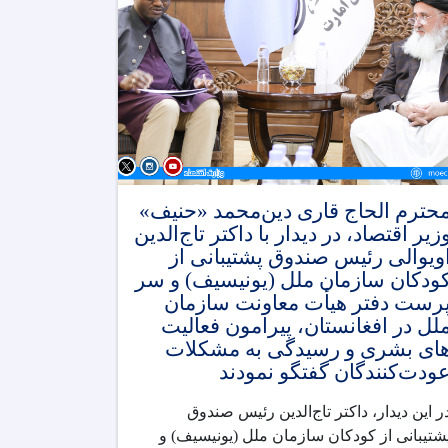
حترم الحاج قاری دین‌محمد «حنیف»
زیر اقتصاد، در دیدار با داکتر تاج‌الدین
ویوالی رئیس صندوق پشتیبانی از
ودکان سازمان ملل (یونیسیف) و سر
رست دفتر هیأت معاونت سازمان
لل در افغانستان، پیرامون فعالیت
ای بشری و رسیدگی به مشکلات
ودت‌کنندگان گفتگو نمودند
ر این دیدار، داکتر تاج‌الدین رئیس صندوق
شتیبانی از کودکان سازمان ملل (یونیسیف) و