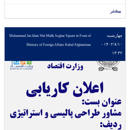
بیشتر
چهارشنبه
Muhammad Jan khan Wat Malik Asghar Square in Front of
۱۴۰۲/۸/۱۰ -
Ministry of Foreign Affairs Kabul Afghanistan
۱۳:۳۲