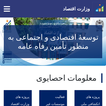
tion
وزارت اقتصاد
Skip
to
main
توسعۀ اقتصادی و اجتماعی به
content
منظور تأمین رفاه عامه
معلومات احصایوی
پروژه های
فعالیت
پروژه های
انکشافی ملی
موسسات غیر
وزارت اقتصاد